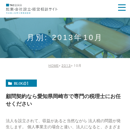
月別: 2013年10月
HOME
2013
10月
BLOG01
顧問契約なら愛知県岡崎市で専門の税理士にお任
せください
法人を設立されて、収益があると当然ながら 法人税の問題が発
生します。 個人事業主の場合と違い、法人になると、さまざま