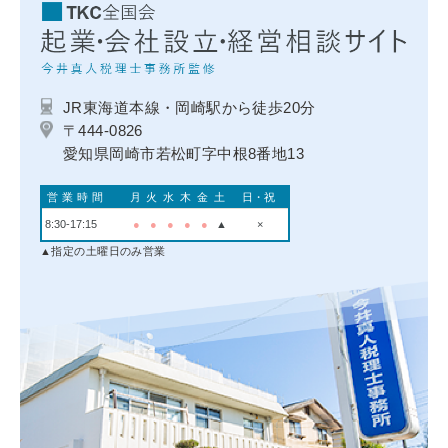
JR東海道本線・岡崎駅から徒歩20分
〒444-0826
愛知県岡崎市若松町字中根8番地13
営業時間
月
火
水
木
金
土
日・祝
8:30-17:15
●
●
●
●
●
▲
×
▲指定の土曜日のみ営業