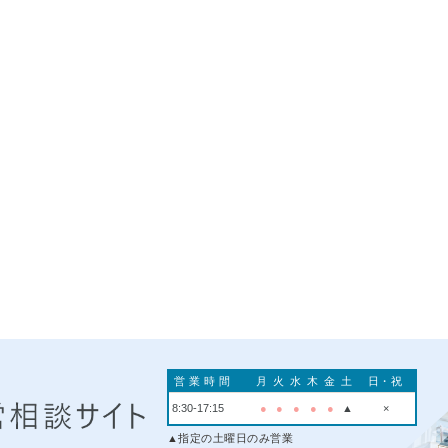
営業時間
月
火
水
木
金
土
日・祝
8:30-17:15
●
●
●
●
●
▲
×
▲指定の土曜日のみ営業