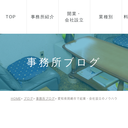
開業・
TOP
事務所紹介
業種別
会社設立
所長紹介
開業・起業・会社設立を
飲食業
お考えの方へ
事務所概要
美容・エステ
会社設立の流れ
事務所ブログ
アクセス
製造業
顧問契約について
IT事業
助成金について
建築業
資金融資について
HOME
ブログ
事務所ブログ
愛知県岡崎市で起業・会社設立のノウハウ
不動産
建設業許可について
小売業