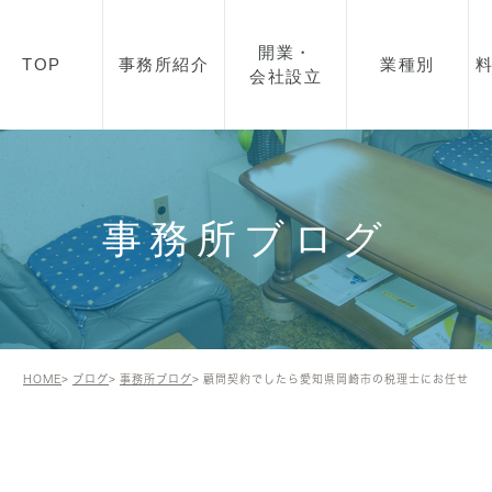
開業・
TOP
事務所紹介
業種別
会社設立
所長紹介
開業・起業・会社設立を
飲食業
お考えの方へ
事務所概要
美容・エステ
会社設立の流れ
事務所ブログ
アクセス
製造業
顧問契約について
IT事業
助成金について
建築業
資金融資について
HOME
ブログ
事務所ブログ
顧問契約でしたら愛知県岡崎市の税理士にお任せ
不動産
建設業許可について
小売業