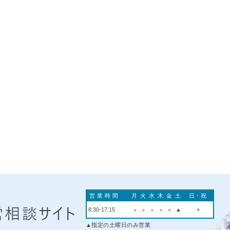
営業時間
月
火
水
木
金
土
日・祝
8:30-17:15
●
●
●
●
●
▲
×
▲指定の土曜日のみ営業