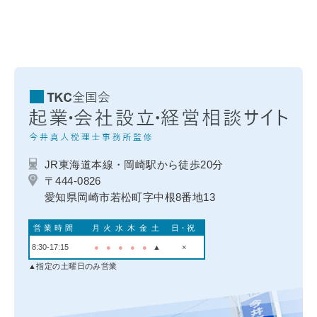
JR東海道本線・岡崎駅から徒歩20分
〒444-0826
愛知県岡崎市若松町字中根8番地13
営業時間
月
火
水
木
金
土
日・祝
8:30-17:15
●
●
●
●
●
▲
×
▲指定の土曜日のみ営業