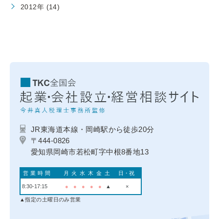
2012年 (14)
JR東海道本線・岡崎駅から徒歩20分
〒444-0826
愛知県岡崎市若松町字中根8番地13
営業時間
月
火
水
木
金
土
日・祝
8:30-17:15
●
●
●
●
●
▲
×
▲指定の土曜日のみ営業