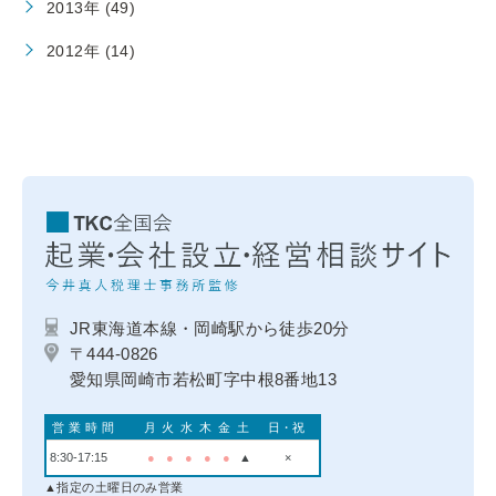
2013年 (49)
2012年 (14)
JR東海道本線・岡崎駅から徒歩20分
〒444-0826
愛知県岡崎市若松町字中根8番地13
営業時間
月
火
水
木
金
土
日・祝
8:30-17:15
●
●
●
●
●
▲
×
▲指定の土曜日のみ営業