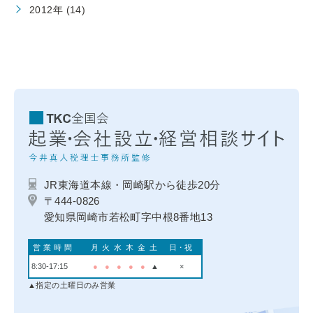
2012年 (14)
JR東海道本線・岡崎駅から徒歩20分
〒444-0826
愛知県岡崎市若松町字中根8番地13
営業時間
月
火
水
木
金
土
日・祝
8:30-17:15
●
●
●
●
●
▲
×
▲指定の土曜日のみ営業