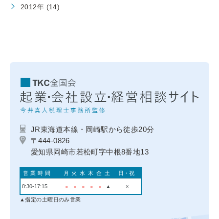
2012年 (14)
JR東海道本線・岡崎駅から徒歩20分
〒444-0826
愛知県岡崎市若松町字中根8番地13
営業時間
月
火
水
木
金
土
日・祝
8:30-17:15
●
●
●
●
●
▲
×
▲指定の土曜日のみ営業