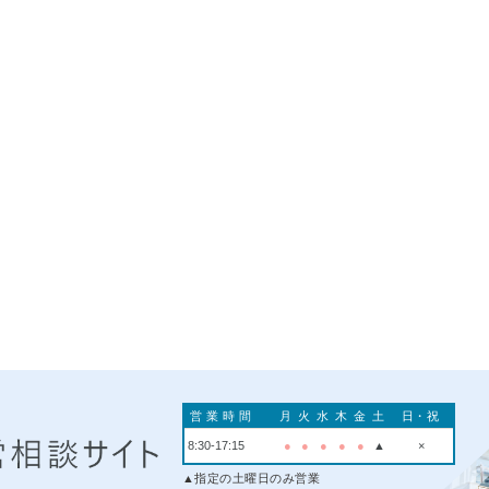
営業時間
月
火
水
木
金
土
日・祝
8:30-17:15
●
●
●
●
●
▲
×
▲指定の土曜日のみ営業