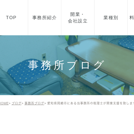
開業・
TOP
事務所紹介
業種別
会社設立
所長紹介
開業・起業・会社設立を
飲食業
お考えの方へ
事務所概要
美容・エステ
会社設立の流れ
事務所ブログ
アクセス
製造業
顧問契約について
IT事業
助成金について
建築業
資金融資について
HOME
ブログ
事務所ブログ
愛知県岡崎市にある当事務所の税理士が開業支援を致しま
不動産
建設業許可について
小売業