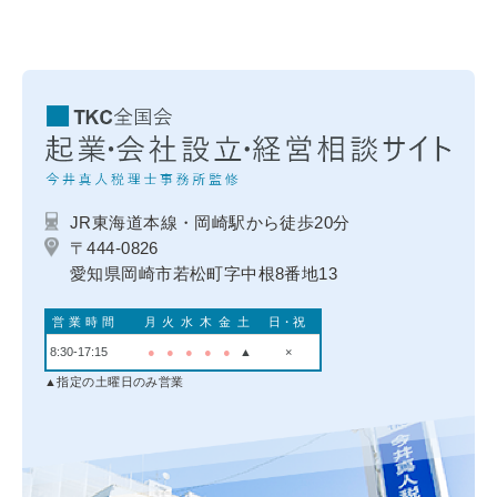
JR東海道本線・岡崎駅から徒歩20分
〒444-0826
愛知県岡崎市若松町字中根8番地13
営業時間
月
火
水
木
金
土
日・祝
8:30-17:15
●
●
●
●
●
▲
×
▲指定の土曜日のみ営業