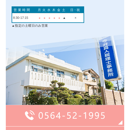
営業時間
月
火
水
木
金
土
日・祝
8:30-17:15
●
●
●
●
●
▲
×
▲指定の土曜日のみ営業