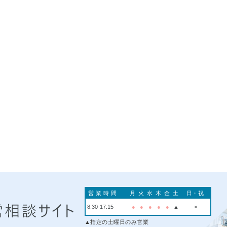
営業時間
月
火
水
木
金
土
日・祝
8:30-17:15
●
●
●
●
●
▲
×
▲指定の土曜日のみ営業