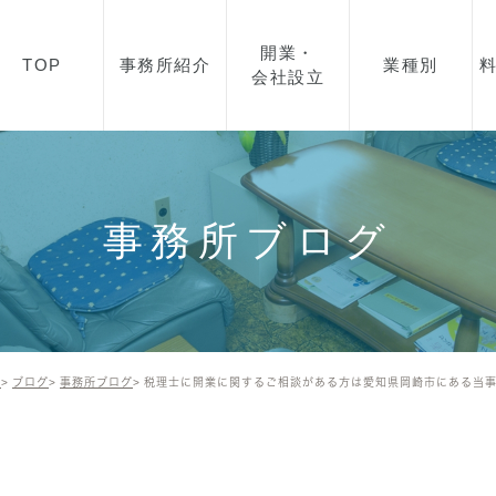
開業・
TOP
事務所紹介
業種別
会社設立
所長紹介
開業・起業・会社設立を
飲食業
お考えの方へ
事務所概要
美容・エステ
会社設立の流れ
事務所ブログ
アクセス
製造業
顧問契約について
IT事業
助成金について
建築業
資金融資について
E
ブログ
事務所ブログ
税理士に開業に関するご相談がある方は愛知県岡崎市にある当
不動産
建設業許可について
小売業