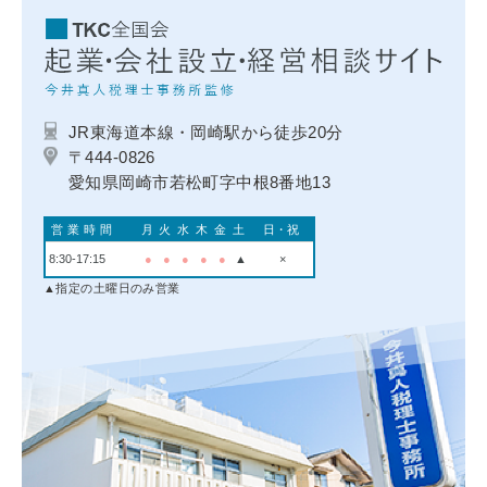
JR東海道本線・岡崎駅から徒歩20分
〒444-0826
愛知県岡崎市若松町字中根8番地13
営業時間
月
火
水
木
金
土
日・祝
8:30-17:15
●
●
●
●
●
▲
×
▲指定の土曜日のみ営業